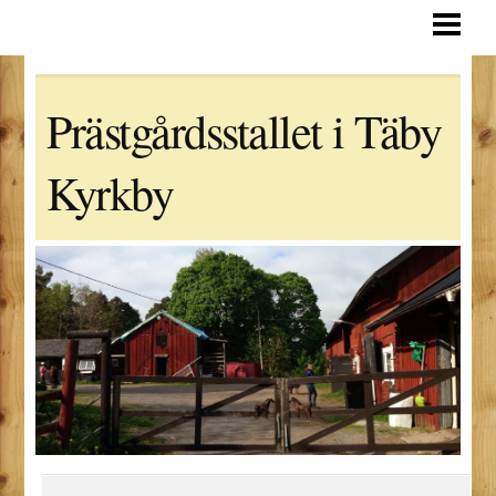
ALLMÄN INFO
REGLER & RUTINER
Prästgårdsstallet i Täby
STYRELSE & STADGAR
STALL OCH HÄSTAR
Kyrkby
FOTON
INTERNT