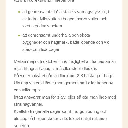
Att stå i kollektivstall innebär bl a
att gemensamt sköta stallets vardagssysslor, t
ex fodra, fylla vatten i hagen, harva volten och
skotta gödselstacken
att gemensamt underhålla och sköta
byggnader och hagmark, både löpande och vid
städ- och fixardagar
Mellan maj och oktober finns möjlighet att ha hästarna i
rejält tilltagna hagar, i små eller större flockar.
På vinterhalvåret går vi i flock om 2-3 hästar per hage.
Utsläpp vintertid löser man gemensamt eller köper av
en stallkompis.
Intag ansvarar man för själv, eller så går man ihop med
sina hagvänner.
Kvällsfodringar alla dagar samt morgonfodring och
utsläpp på helger sköter vi kollektivt enligt rullande
schema.